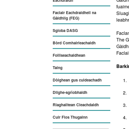
Eachdraidh
fuaim
Sluag
Faclair Eachdraidheil na
Gàidhlig (FEG)
leabh
Sgioba DASG
Faclan
The Ga
Bòrd Comhairleachaidh
Gàidh
Faclai
Foillseachaidhean
Barki
Taing
Dòighean gus cuideachadh
Dlighe-sgrìobhaidh
Riaghailtean Cleachdaidh
Cuir Fios Thugainn