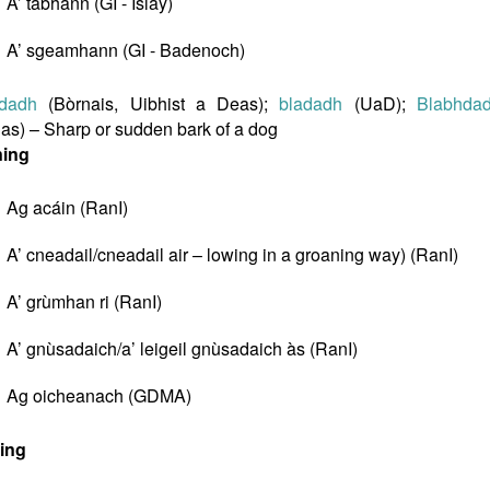
A’ tabhann (GI - Islay)
A’ sgeamhann (GI - Badenoch)
dadh
(Bòrnais, Uibhist a Deas);
bladadh
(UaD);
Blabhda
as) – Sharp or sudden bark of a dog
ning
Ag acáin (RanI)
A’ cneadail/cneadail air – lowing in a groaning way) (RanI)
A’ grùmhan ri (RanI)
A’ gnùsadaich/a’ leigeil gnùsadaich às (RanI)
Ag oicheanach (GDMA)
ing