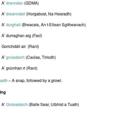
A’
dranndan
(GDMA)
A’
dreanndail
(Horgabost, Na Hearadh)
A’
durghail
(Breacais, An t-Eilean Sgitheanach)
A’ durraghan aig (Facl)
Gorrchdáil air (RanI)
A’
gnùsdaich
(Caolas, Tiriodh)
A’ grùmhan ri (RanI)
hadh
– A snap, followed by a growl.
ing
A’
Gnòsadaich
(Baile Sear, Uibhist a Tuath)