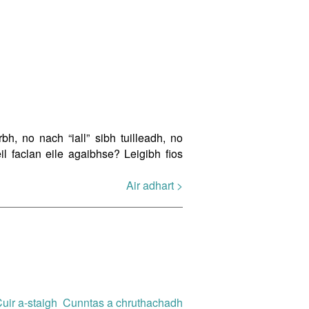
h, no nach “iall” sibh tuilleadh, no
eil faclan eile agaibhse? Leigibh fios
Air adhart >
uir a-staigh
Cunntas a chruthachadh