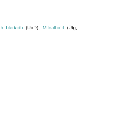
dh bladadh
(UaD);
Mileathairt
(Ùig,