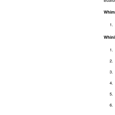
Buaid
Whim
Whin