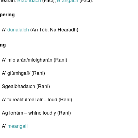
hearan:
Blabhdach
(Facl);
Brangach
(Facl).
pering
A’
dunalaich
(An Tòb, Na Hearadh)
ing
A’ miolarán/miolgharán (RanI)
A’ giùmhgaíl/ (RanI)
Sgealbhadaich (RanI)
A’ tuireál/tuireál air – loud (RanI)
Ag iorrám – whine loudly (RanI)
A’
meangail