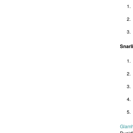
Snarl
Glam