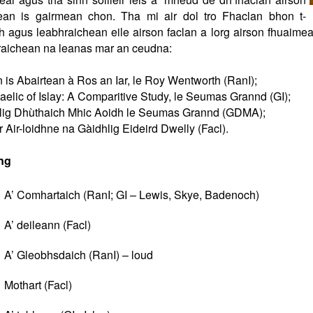
ean is gairmean chon. Tha mi air dol tro Fhaclan bhon t-
h agus leabhraichean eile airson faclan a lorg airson fhuaim
raichean na leanas mar an ceudna:
 is Abairtean à Ros an Iar, le Roy Wentworth (RanI);
elic of Islay: A Comparitive Study, le Seumas Grannd (GI);
lig Dhùthaich Mhic Aoidh le Seumas Grannd (GDMA);
r Air-loidhne na Gàidhlig Eideird Dwelly (Facl).
ng
A’ Comhartaich (RanI; GI – Lewis, Skye, Badenoch)
A’ deileann (Facl)
A’ Gleobhsdaich (RanI) – loud
Mothart (Facl)