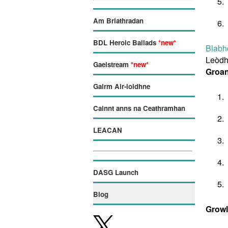
Am Briathradan
BDL Heroic Ballads
*new*
Blabh
Leòdh
Gaelstream
*new*
Groa
Gairm Air-loidhne
Cainnt anns na Ceathramhan
LEACAN
DASG Launch
Blog
Growl