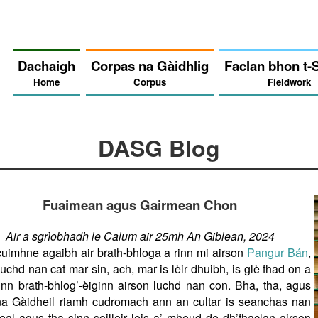
Dachaigh
Corpas na Gàidhlig
Faclan bhon t-
Home
Corpus
Fieldwork
DASG Blog
Fuaimean agus Gairmean Chon
Air a sgrìobhadh le Calum air 25mh An Giblean, 2024
cuimhne agaibh air brath-bhloga a rinn mi airson
Pangur Bán
,
uchd nan cat mar sin, ach, mar is lèir dhuibh, is glè fhad on a
inn brath-bhlog’-èiginn airson luchd nan con. Bha, tha, agus
na Gàidheil riamh cudromach ann an cultar is seanchas nan
al agus tha sinn soilleir leis a’ mheud de dh’fhaclan airson