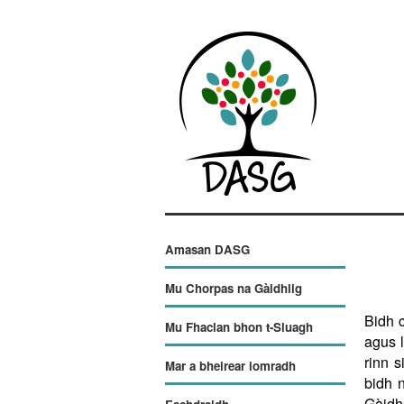
Amasan DASG
Mu Chorpas na Gàidhlig
Bidh 
Mu Fhaclan bhon t-Sluagh
agus l
rinn s
Mar a bheirear iomradh
bidh 
Gàidhe