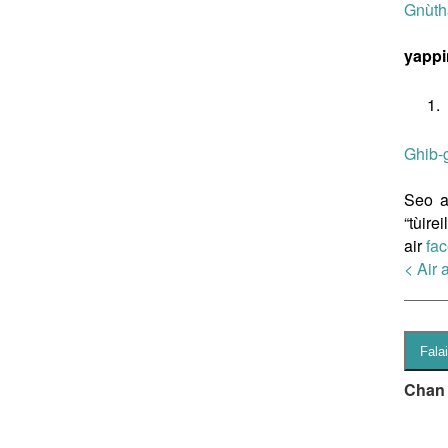
Gnùth
yapp
Ghib-
Seo a
“tùire
air
fa
< Air 
Chan 