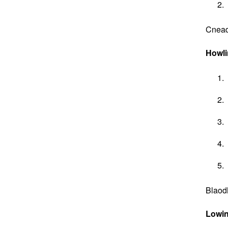
Cnead
Howl
Blaod
Lowi