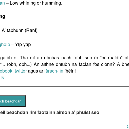
an
– Low whining or humming.
ing
A’ tabhunn (RanI)
ghoib
– Yip-yap
gaibh e. Tha mi an dòchas nach robh seo ro “cù-ruaidh” oirb
il”... (obh, obh...) An aithne dhiubh na faclan fos cionn? A bh
cebook
,
twitter
agus ar
làrach-lìn
fhèin!
ais
eil beachdan rim faotainn airson a’ phuist seo
C