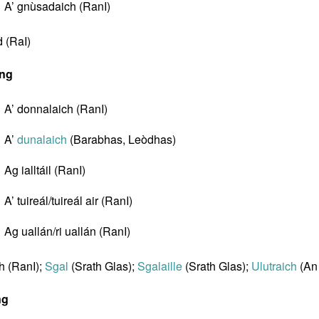
A’ gnùsadaich (RanI)
 (RaI)
ing
A’ donnalaich (RanI)
A’
dunalaich
(Barabhas, Leòdhas)
Ag ialltáil (RanI)
A’ tuireál/tuireál air (RanI)
Ag uallán/ri uallán (RanI)
h (RanI);
Sgal
(Srath Glas);
Sgalaille
(Srath Glas);
Ulutraich
(An 
ng