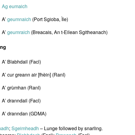
Ag eumaich
A’
geumnaich
(Port Sgioba, Ìle)
A’
geumraich
(Breacais, An t-Eilean Sgitheanach)
ing
A’ Blabhdail (Facl)
A’ cur greann air [fhèin] (RanI)
A’ grùmhan (RanI)
A’ dranndail (Facl)
A’ dranndan (GDMA)
hadh
;
Sgeimheadh
– Lunge followed by snarling.