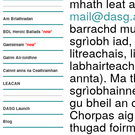
mhath leat a 
mail@dasg.
Am Briathradan
barrachd mu
BDL Heroic Ballads
*new*
sgrìobh iad
Gaelstream
*new*
litreachais,
Gairm Air-loidhne
labhairteach
Cainnt anns na Ceathramhan
annta). Ma t
LEACAN
sgrìobhainn
gu bheil an 
DASG Launch
Chorpas aig 
thugad foirm
Blog