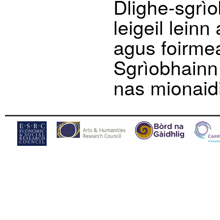
Dlighe-sgrì
leigeil lein
agus foirme
Sgrìobhainn 
nas mionaid