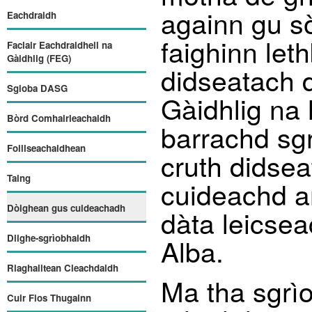
againn gu sò
Eachdraidh
faighinn let
Faclair Eachdraidheil na
Gàidhlig (FEG)
didseatach 
Sgioba DASG
Gàidhlig na
Bòrd Comhairleachaidh
barrachd sg
Foillseachaidhean
cruth didse
Taing
cuideachd an
Dòighean gus cuideachadh
dàta leicsea
Dlighe-sgrìobhaidh
Alba.
Riaghailtean Cleachdaidh
Ma tha sgrì
Cuir Fios Thugainn