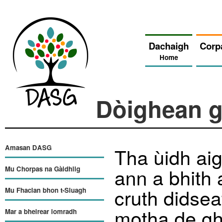
Dachaigh
Corp
Home
Dòighean g
Amasan DASG
Tha ùidh ai
ann a bhith 
Mu Chorpas na Gàidhlig
cruth didse
Mu Fhaclan bhon t-Sluagh
motha de gh
Mar a bheirear iomradh