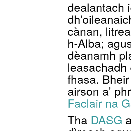
dealantach 
dh’oileanai
cànan, litre
h-Alba; agus
dèanamh pla
leasachadh 
fhasa. Bheir
airson a’ phr
Faclair na G
Tha
DASG
a