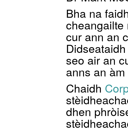
Bha na faidh
cheangailte 
cur ann an c
Didseataidh 
seo air an c
anns an àm 
Chaidh
Corp
stèidheacha
dhen phròis
stèidheacha