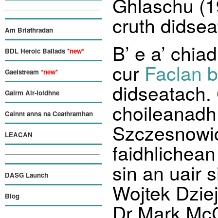
Ghlaschu (1
cruth didsea
Am Briathradan
B’ e a’ chiad
BDL Heroic Ballads
*new*
cur
Faclan b
Gaelstream
*new*
didseatach.
Gairm Air-loidhne
choileanadh
Cainnt anns na Ceathramhan
Szczesnowic
LEACAN
faidhlichea
sin an uair 
DASG Launch
Wojtek Dzie
Blog
Dr Mark McC