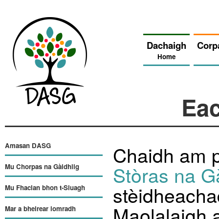
Dachaigh
Corp
Home
Eac
Amasan DASG
Chaidh am p
Stòras na G
Mu Chorpas na Gàidhlig
stèidheacha
Mu Fhaclan bhon t-Sluagh
Maolalaigh 
Mar a bheirear iomradh