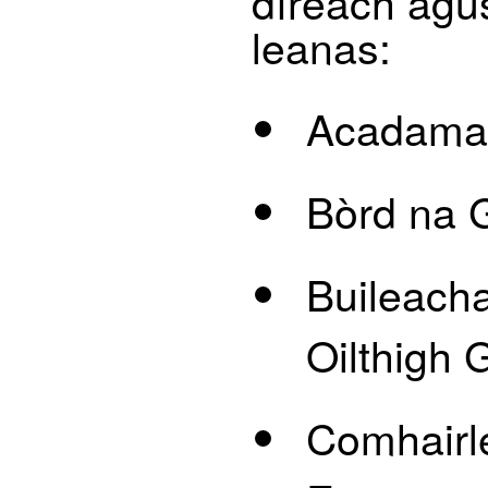
dìreach agu
leanas:
Acadamai
Bòrd na G
Buileacha
Oilthigh 
Comhairl