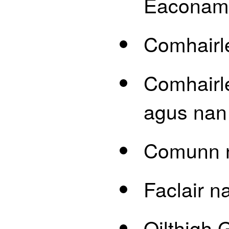
Eaconama
Comhairl
Comhairl
agus na
Comunn n
Faclair n
Oilthigh 