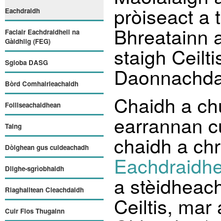
pròiseact a 
Eachdraidh
Bhreatainn a
Faclair Eachdraidheil na
Gàidhlig (FEG)
staigh Ceilt
Sgioba DASG
Daonnachdan
Bòrd Comhairleachaidh
Chaidh a ch
Foillseachaidhean
earrannan c
Taing
chaidh a ch
Dòighean gus cuideachadh
Eachdraidhe
Dlighe-sgrìobhaidh
a stèidheac
Riaghailtean Cleachdaidh
Ceiltis, mar
Cuir Fios Thugainn