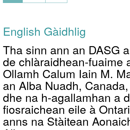
English
Gàidhlig
Tha sinn ann an DASG ai
de chlàraidhean-fuaime a 
Ollamh Calum Iain M. Ma
an Alba Nuadh, Canada, 
dhe na h-agallamhan a 
fiosraichean eile à Ontar
anns na Stàitean Aonaic