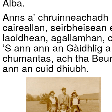
Alba.
Anns a’ chruinneachadh 
caireallan, seirbheisean
laoidhean, agallamhan, c
’S ann ann an Gàidhlig a
chumantas, ach tha Beurl
ann an cuid dhiubh.