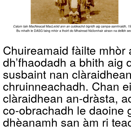
Calum Iain MacNeacail MacLeòid ann an cuideachd òigridh aig campa-samhraidh, 1
Bu mhath le DASG taing mhòr a thoirt do Mhairead NicÌomhair airson na deilbh se
Chuireamaid fàilte mhòr 
dh’fhaodadh a bhith aig 
susbaint nan clàraidhean
chruinneachadh. Chan eil
clàraidhean an-dràsta, 
co-obrachadh le daoine g
dhèanamh san àm ri tea