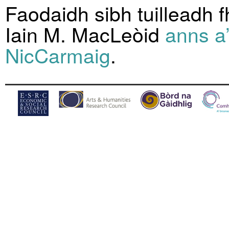
Faodaidh sibh tuilleadh
Iain M. MacLeòid
anns a’
NicCarmaig
.