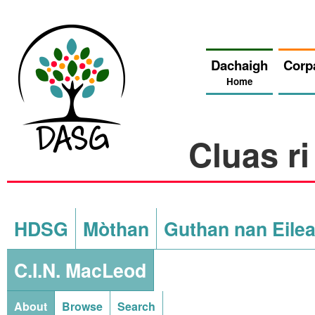
Dachaigh
Corp
Home
Cluas r
HDSG
Mòthan
Guthan nan Eile
C.I.N. MacLeod
About
Browse
Search