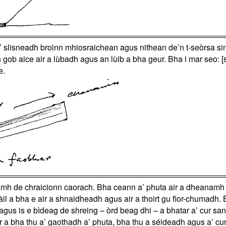
a’ slisneadh broinn mhiosraichean agus nithean de’n t-seòrsa s
an gob aice air a lùbadh agus an lùib a bha geur. Bha i mar seo: [s
e.
mh de chraicionn caorach. Bha ceann a’ phuta air a dheanamh d
n tàil a bha e air a shnaidheadh agus air a thoirt gu fìor-chumadh
us is e bìdeag de shreing – òrd beag dhi – a bhatar a’ cur san t
ir a bha thu a’ gaothadh a’ phuta, bha thu a séideadh agus a’ cur