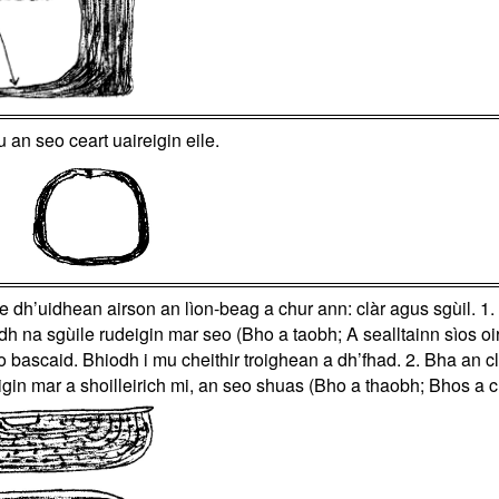
an seo ceart uaireigin eile.
 dh’uidhean airson an lìon-beag a chur ann: clàr agus sgùil. 1.
 na sgùile rudeigin mar seo (Bho a taobh; A sealltainn sìos oirre)
 bascaid. Bhiodh i mu cheithir troighean a dh’fhad. 2. Bha an c
n mar a shoilleirich mi, an seo shuas (Bho a thaobh; Bhos a chio