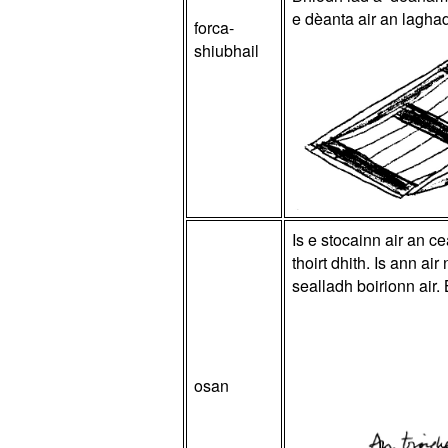
e dèanta air an lagha
forca-
shiubhail
Is e stocainn air an c
thoirt dhith. Is ann a
sealladh boirionn air.
osan