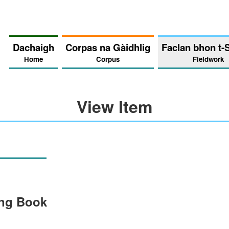
Dachaigh
Corpas na Gàidhlig
Faclan bhon t-
Home
Corpus
Fieldwork
View Item
ing Book