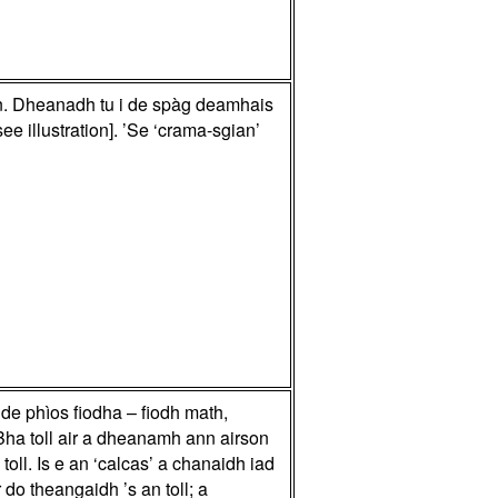
in. Dheanadh tu i de spàg deamhais
ee illustration]. ’Se ‘crama-sgian’
e phìos fiodha – fiodh math,
. Bha toll air a dheanamh ann airson
oll. Is e an ‘calcas’ a chanaidh iad
 do theangaidh ’s an toll; a