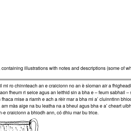
ontaining illustrations with notes and descriptions (some of whi
il mi ro chinnteach an e craicionn no an è sìoman air a fhighea
 aon fheum ri seice agus an leithid sin a bha e – feum sabhail – 
an fhaca mise a riamh e ach a rèir mar a bha mi a’ cluinntinn bhio
a am màs aige na bu leatha na a bheul agus bha e a’ cheart uibh
h-e craicionn a bhiodh ann, có dhiu mar bu trice.