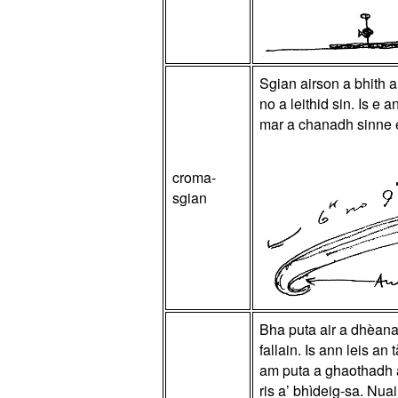
Sgian airson a bhith 
no a leithid sin. Is e 
mar a chanadh sinne 
croma-
sgian
Bha puta air a dhèana
fallain. Is ann leis a
am puta a ghaothadh ag
ris a’ bhìdeig-sa. Nua