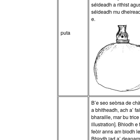
séideadh a rithist ag
séideadh mu dheireadh
e.
puta
B’e seo seòrsa de chàr
a bhitheadh, ach a’ fa
bharaille, mar bu tric
illustration]. Bhiodh
feòir anns am biodh l
Bhiodh iad a’ deanamh