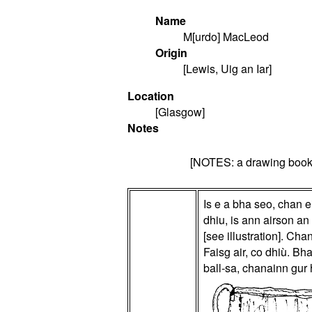
Name
M[urdo] MacLeod
Origin
[Lewis, Uig an Iar]
Location
[Glasgow]
Notes
[NOTES: a drawing book c
Is e a bha seo, chan e
dhiu, is ann airson an
[see illustration]. Ch
Faisg air, co dhiù. Bh
ball-sa, chanainn gur 