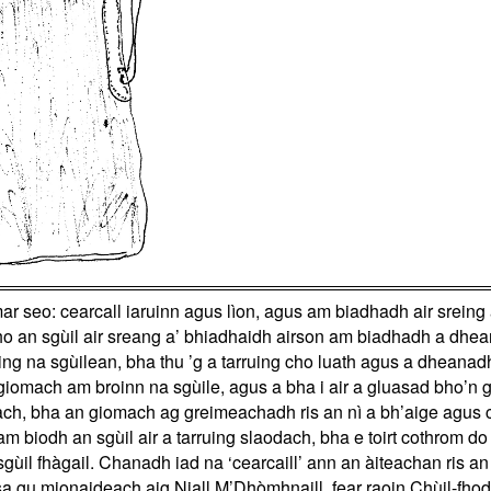
ar seo: cearcall iaruinn agus lìon, agus am biadhadh air srei
ho an sgùil air sreang a’ bhiadhaidh airson am biadhadh a dh
ruing na sgùilean, bha thu ’g a tarruing cho luath agus a dhea
giomach am broinn na sgùile, agus a bha i air a gluasad bho’n g
ach, bha an giomach ag greimeachadh ris an nì a bh’aige agus 
 Nam biodh an sgùil air a tarruing slaodach, bha e toirt cothro
sgùil fhàgail. Chanadh iad na ‘cearcaill’ ann an àiteachan ris 
a gu mionaideach aig Niall M’Dhòmhnaill, fear raoin Chùil-fhod