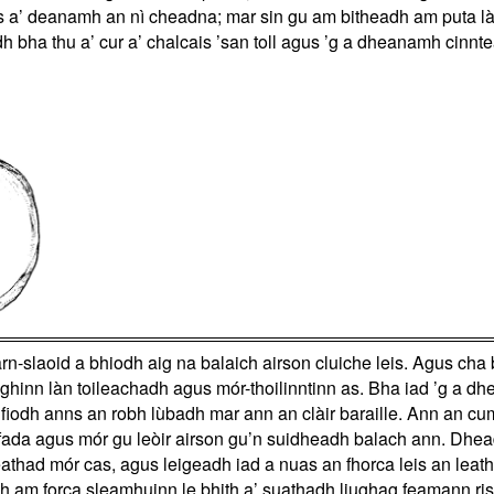
us a’ deanamh an nì cheadna; mar sin gu am bitheadh am puta làn
 bha thu a’ cur a’ chalcais ’san toll agus ’g a dheanamh cinnte
n-slaoid a bhiodh aig na balaich airson cluiche leis. Agus cha b
ighinn làn toileachadh agus mór-thoilinntinn as. Bha iad ’g a dh
e fiodh anns an robh lùbadh mar ann an clàir baraille. Ann an c
 e fada agus mór gu leòir airson gu’n suidheadh balach ann. Dhe
eathad mór cas, agus leigeadh iad a nuas an fhorca leis an leat
 am forca sleamhuinn le bhith a’ suathadh liughag feamann ris.