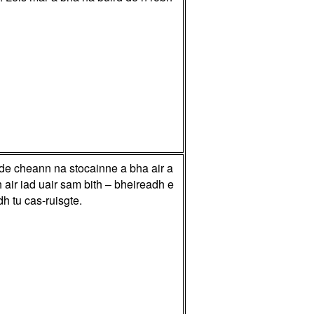
e de cheann na stocainne a bha air a
 air iad uair sam bith – bheireadh e
h tu cas-ruisgte.