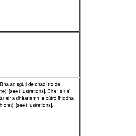
 Bha an sgùil de chaol no de
: [see illustrations]. Bha i air a’
làr air a dhèanamh le bùird fhiodha
nn): [see illustrations].