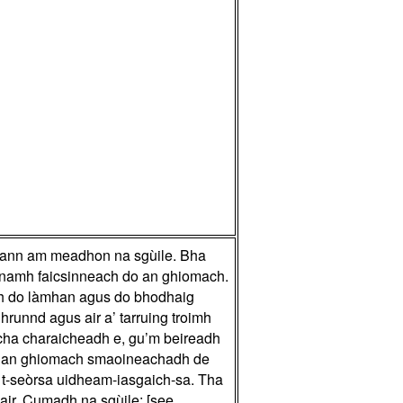
ng ann am meadhon na sgùile. Bha
eanamh faicsinneach do an ghiomach.
nadh do làmhan agus do bhodhaig
hrunnd agus air a’ tarruing troimh
cha charaicheadh e, gu’m beireadh
m do an ghiomach smaoineachadh de
an t-seòrsa uidheam-iasgaich-sa. Tha
air. Cumadh na sgùile: [see