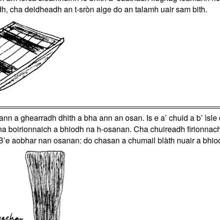
dh, cha deidheadh an t-sròn aige do an talamh uair sam bith.
eann a ghearradh dhith a bha ann an osan. Is e a’ chuid a b’ ìsl
ir na boirionnaich a bhiodh na h-osanan. Cha chuireadh firionnach
 B’e aobhar nan osanan: do chasan a chumail blàth nuair a bhiod