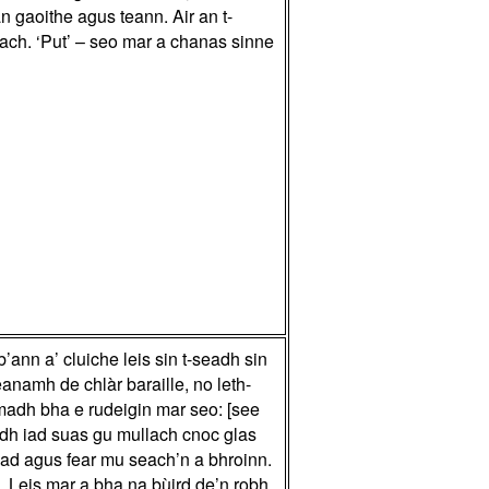
 gaoithe agus teann. Air an t-
ach. ‘Put’ – seo mar a chanas sinne
’ann a’ cluiche leis sin t-seadh sin
eanamh de chlàr baraille, no leth-
umadh bha e rudeigin mar seo: [see
adh iad suas gu mullach cnoc glas
had agus fear mu seach’n a bhroinn.
 Leis mar a bha na bùird de’n robh