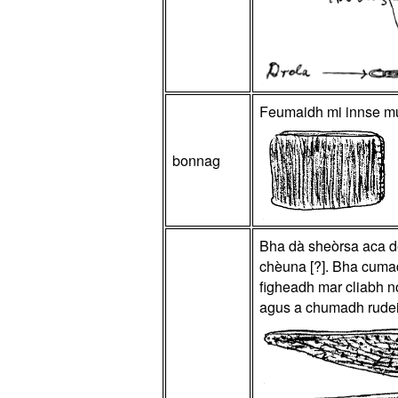
Feumaidh mi innse mu 
bonnag
Bha dà sheòrsa aca de
chèuna [?]. Bha cumadh
figheadh mar cliabh no
agus a chumadh rudeigi