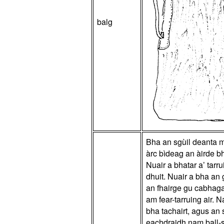
balg
Bha an sgùil deanta m
àrc bìdeag an àirde b
Nuair a bhatar a’ tar
dhuit. Nuair a bha an 
an fhairge gu cabhag
am fear-tarruing air.
bha tachairt, agus an 
eachdraidh nam ball-s