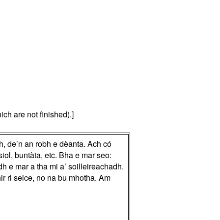
ch are not finished).]
dh, de’n an robh e dèanta. Ach có
siol, buntàta, etc. Bha e mar seo:
dh e mar a tha mi a’ soilleireachadh.
ir ri seice, no na bu mhotha. Am